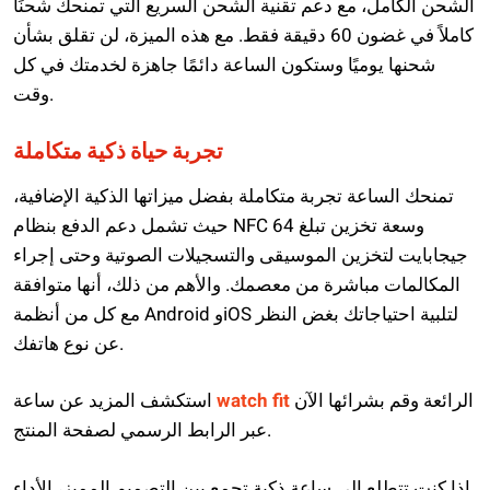
الشحن الكامل، مع دعم تقنية الشحن السريع التي تمنحك شحنًا
كاملاً في غضون 60 دقيقة فقط. مع هذه الميزة، لن تقلق بشأن
شحنها يوميًا وستكون الساعة دائمًا جاهزة لخدمتك في كل
وقت.
تجربة حياة ذكية متكاملة
تمنحك الساعة تجربة متكاملة بفضل ميزاتها الذكية الإضافية،
حيث تشمل دعم الدفع بنظام NFC وسعة تخزين تبلغ 64
جيجابايت لتخزين الموسيقى والتسجيلات الصوتية وحتى إجراء
المكالمات مباشرة من معصمك. والأهم من ذلك، أنها متوافقة
مع كل من أنظمة Android وiOS لتلبية احتياجاتك بغض النظر
عن نوع هاتفك.
الرائعة وقم بشرائها الآن
watch fit
استكشف المزيد عن ساعة
عبر الرابط الرسمي لصفحة المنتج.
إذا كنت تتطلع إلى ساعة ذكية تجمع بين التصميم المميز، الأداء